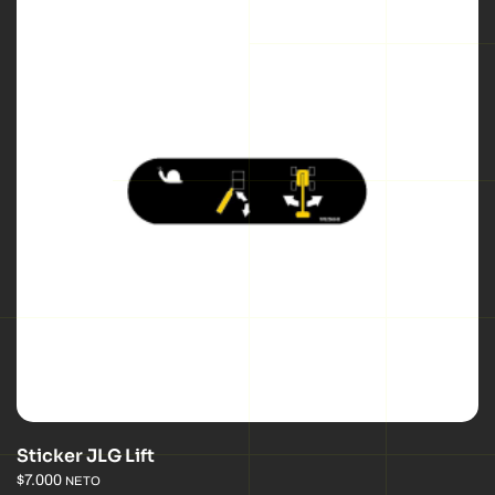
Sticker JLG Lift
$
7.000
NETO