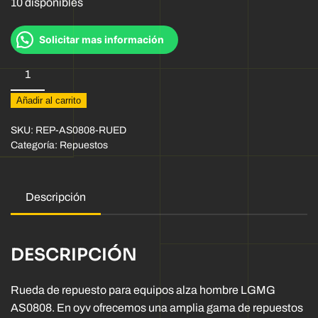
10 disponibles
Solicitar mas información
Rueda
15
Añadir al carrito
x
5
SKU:
REP-AS0808-RUED
cantidad
Categoría:
Repuestos
Descripción
DESCRIPCIÓN
Rueda de repuesto para equipos alza hombre LGMG
AS0808. En oyv ofrecemos una amplia gama de repuestos