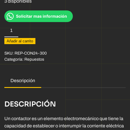
3 disponibles
Solicitar mas información
Contactor
de
Añadir al carrito
24V
300A
SKU:
REP-CON24-300
cantidad
Categoría:
Repuestos
Descripción
DESCRIPCIÓN
Un contactor es un elemento electromecánico que tiene la
capacidad de establecer o interrumpir la corriente eléctrica